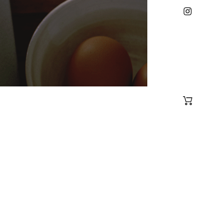
佐治陶器のIn
佐治陶器の