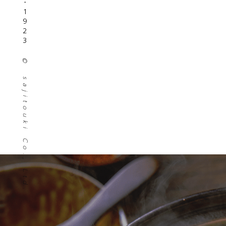
・
1
9
2
3
©
オ
sajitouki Co., Ltd.
ン
ラ
イ
ン
ス
ト
ア