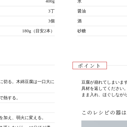
400g
水
3丁
醤油
3個
酒
180g（目安2本）
砂糖
ポイント
に切る。木綿豆腐は一口大に
豆腐が崩れてしまいま
。
具材を返してください
まま入れ、ほぐしなが
で熱する。
このレシピの器は
を加え、弱火に変える。