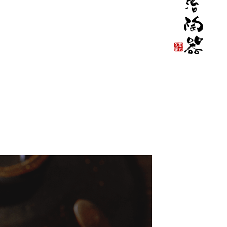
要
器
会
佐
に
社
治
つ
概
陶
い
要
器
て
に
つ
い
て
03
##
02