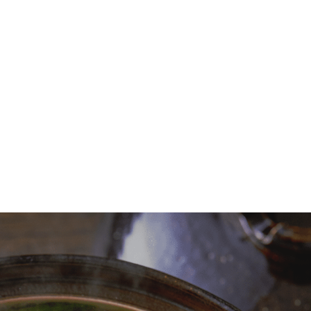
合
せ
お
オ
お
お
法
レ
わ
客
ン
問
知
人
シ
せ
様
ラ
い
ら
の
ピ
へ
イ
合
せ
お
ン
わ
客
ス
せ
様
ト
へ
ア
07
05
04