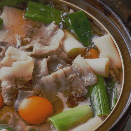
99
07
05
04
03