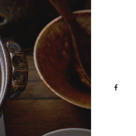
##
02
佐治陶器のFa