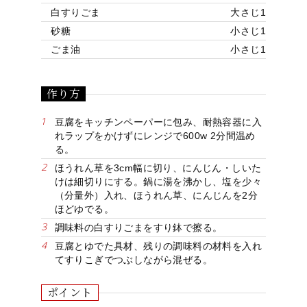
イ
合
せ
お
要
器
白すりごま
大さじ1
ン
わ
客
に
砂糖
小さじ1
ス
せ
様
つ
ト
へ
い
ごま油
小さじ1
ア
て
作り方
豆腐をキッチンペーパーに包み、耐熱容器に入
れラップをかけずにレンジで600w 2分間温め
ほうれん草を3cm幅に切り、にんじん・しいた
けは細切りにする。鍋に湯を沸かし、塩を少々
（分量外）入れ、ほうれん草、にんじんを2分
ほどゆでる。
調味料の白すりごまをすり鉢で擦る。
豆腐とゆでた具材、残りの調味料の材料を入れ
てすりこぎでつぶしながら混ぜる。
99
07
05
04
03
##
02
ポイント