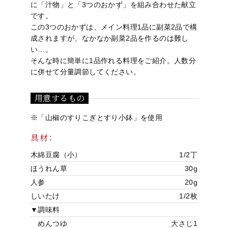
に「汁物」と「3つのおかず」を組み合わせた献立
です。
この3つのおかずは、メイン料理1品に副菜2品で構
成されますが、なかなか副菜2品を作るのは難し
い…。
そんな時に簡単に1品作れる料理をご紹介。人数分
に併せて分量調節してください。
用意するもの
※「
山椒のすりこぎとすり小鉢
」を使用
具材：
木綿豆腐（小）
1/2丁
ほうれん草
30g
人参
20g
しいたけ
1/2枚
オ
お
お
法
レ
会
佐
▼調味料
ン
問
知
人
シ
社
治
めんつゆ
大さじ1
ラ
い
ら
の
ピ
概
陶