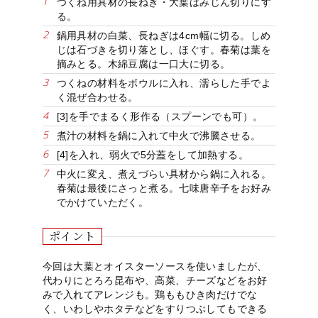
つくね用具材の長ねぎ・大葉はみじん切りにす
る。
99
07
05
04
03
##
02
鍋用具材の白菜、長ねぎは4cm幅に切る。しめ
じは石づきを切り落とし、ほぐす。春菊は葉を
摘みとる。木綿豆腐は一口大に切る。
つくねの材料をボウルに入れ、濡らした手でよ
く混ぜ合わせる。
[3]を手でまるく形作る（スプーンでも可）。
煮汁の材料を鍋に入れて中火で沸騰させる。
[4]を入れ、弱火で5分蓋をして加熱する。
中火に変え、煮えづらい具材から鍋に入れる。
春菊は最後にさっと煮る。七味唐辛子をお好み
でかけていただく。
ポイント
今回は大葉とオイスターソースを使いましたが、
代わりにとろろ昆布や、高菜、チーズなどをお好
みで入れてアレンジも。鶏ももひき肉だけでな
く、いわしやホタテなどをすりつぶしてもできる