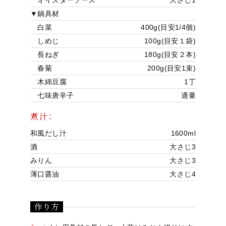
オイスターソース
大さじ1
▼鍋具材
白菜
400g(目安1/4個)
オ
お
お
法
レ
会
佐
しめじ
100g(目安１袋)
ン
問
知
人
シ
社
治
ラ
い
ら
の
ピ
概
陶
長ねぎ
180g(目安２本)
イ
合
せ
お
要
器
春菊
200g(目安1束)
ン
わ
客
に
ス
せ
様
つ
木綿豆腐
1丁
ト
へ
い
七味唐辛子
適量
ア
て
煮汁：
和風だし汁
1600ml
酒
大さじ3
みりん
大さじ3
薄口醤油
大さじ4
作り方