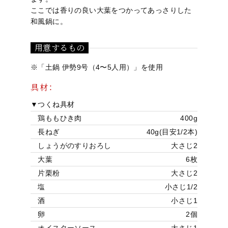
ここでは香りの良い大葉をつかってあっさりした
和風鍋に。
用意するもの
※「
土鍋 伊勢9号（4〜5人用）
」を使用
具材：
▼つくね具材
鶏ももひき肉
400g
長ねぎ
40g(目安1/2本)
しょうがのすりおろし
大さじ2
大葉
6枚
片栗粉
大さじ2
塩
小さじ1/2
酒
小さじ1
卵
2個