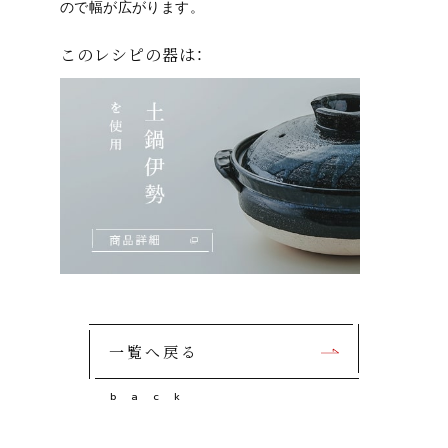
ので幅が広がります。
このレシピの器は：
一覧へ戻る
b
a
c
k