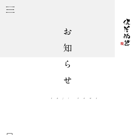
saji
news