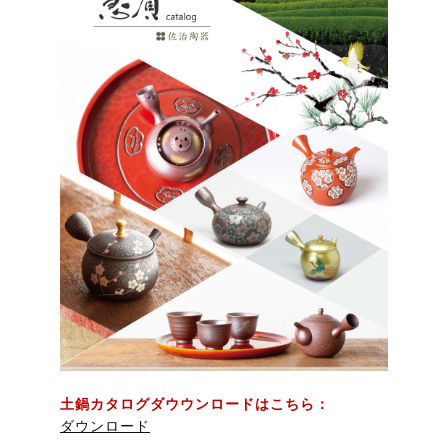
ス
せ
様
つ
ト
へ
い
ア
て
99
07
05
04
03
##
02
土鍋カタログダウウンロードはこちら：
ダウンロード