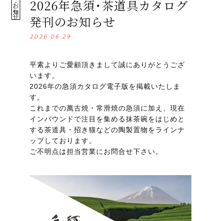
2026年急須・茶道具カタログ
・お知らせ
発刊のお知らせ
2026.06.29
平素よりご愛顧頂きまして誠にありがとうござ
います。
2026年の急須カタログ電子版を掲載いたしま
す。
これまでの萬古焼・常滑焼の急須に加え、現在
インバウンドで注目を集める抹茶碗をはじめと
する茶道具・招き猫などの陶製置物をラインナ
ップしております。
ご不明点は担当営業にお問合せ下さい。
オ
お
お
法
レ
会
佐
ン
問
知
人
シ
社
治
ラ
い
ら
の
ピ
概
陶
イ
合
せ
お
要
器
ン
わ
客
に